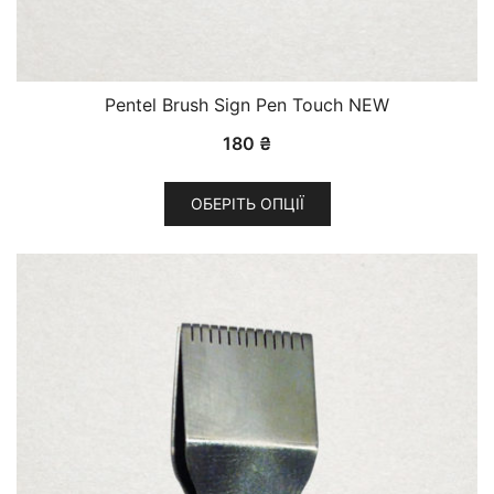
Pentel Brush Sign Pen Touch NEW
180
₴
Цей
ОБЕРІТЬ ОПЦІЇ
товар
має
кілька
варіантів.
Параметри
можна
вибрати
на
сторінці
товару