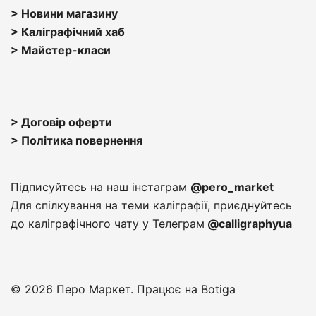
можна
> Н
овини магазину
вибрати
> Каліграфічний хаб
на
>
Майстер-класи
сторінці
товару
> Договір оферти
> Політика повернення
Підписуйтесь на наш інстаграм
@pero_market
Для спілкування на теми каліграфії, приєднуйтесь
до каліграфічного чату у Телеграм
@calligraphyua
© 2026 Перо Маркет. Працює на
Botiga