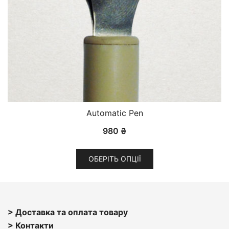
Automatic Pen
980
₴
Цей
ОБЕРІТЬ ОПЦІЇ
товар
має
кілька
варіантів.
> Доставка та оплата товару
Параметри
> Контакти