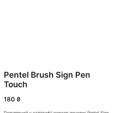
Pentel Brush Sign Pen
Touch
180
₴
Популярний у каліграфії маркер-пензлик Pentel Sign