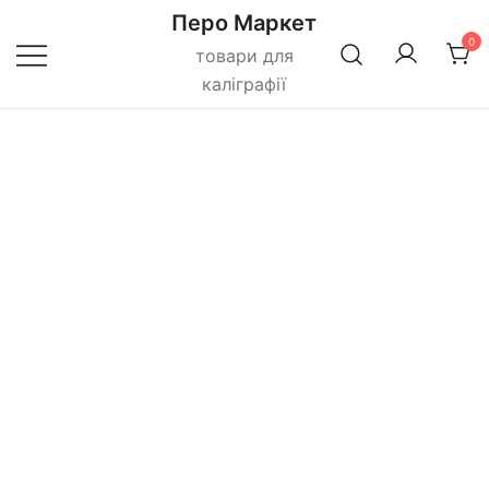
Перейти
Перо Маркет
до
0
товари для
вмісту
каліграфії