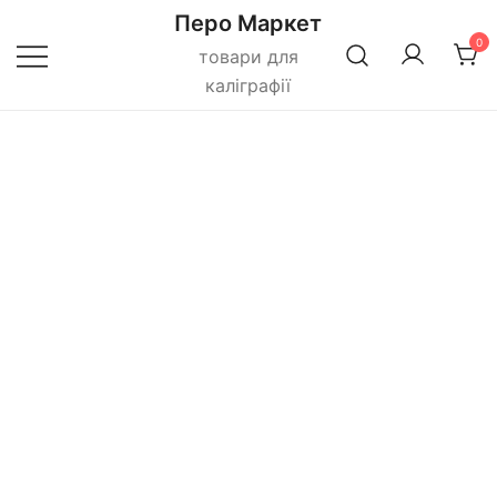
Перейти
Перо Маркет
до
0
товари для
вмісту
каліграфії