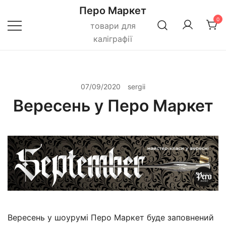
Перейти
Перо Маркет
до
0
товари для
вмісту
каліграфії
07/09/2020
sergii
Вересень у Перо Маркет
Вересень у шоурумі Перо Маркет буде заповнений