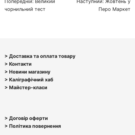
Навігація
Попередній:
Великий
Наступний:
Жовтень у
записів
чорнильний тест
Перо Маркет
> Доставка та оплата товару
> Контакти
> Н
овини магазину
> Каліграфічний хаб
>
Майстер-класи
> Договір оферти
> Політика повернення