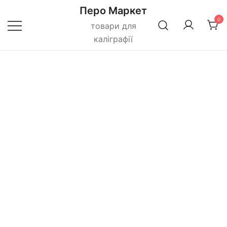
Перейти
Перо Маркет
до
0
товари для
вмісту
каліграфії