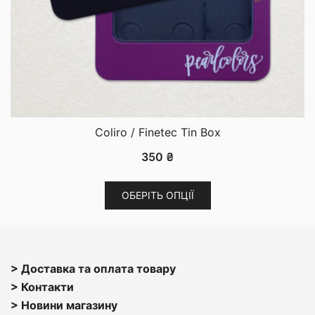
Coliro / Finetec Tin Box
350
₴
Цей
ОБЕРІТЬ ОПЦІЇ
товар
має
кілька
варіантів.
> Доставка та оплата товару
Параметри
> Контакти
можна
> Н
овини магазину
вибрати