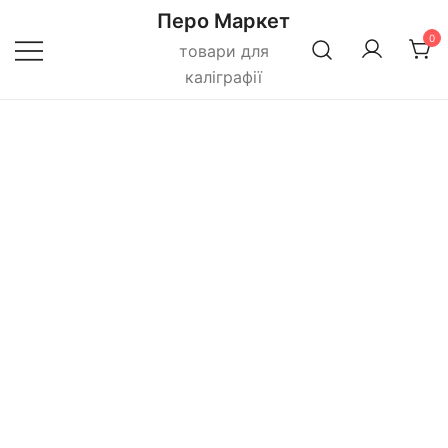
Перейти
Перо Маркет
до
0
товари для
вмісту
каліграфії