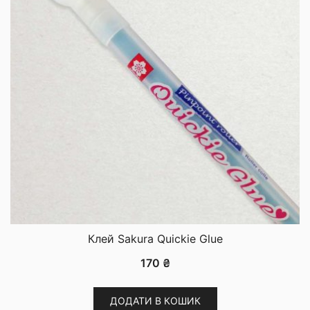
вибрати
на
сторінці
товару
Клей Sakura Quickie Glue
170
₴
ДОДАТИ В КОШИК