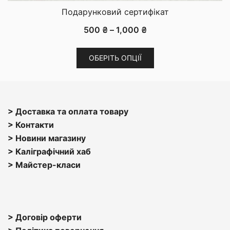
Подарунковий сертифікат
Діапазон
500
₴
–
1,000
₴
цін:
Цей
від
ОБЕРІТЬ ОПЦІЇ
товар
500 ₴
має
до
кілька
1,000 ₴
варіантів.
> Доставка та оплата товару
Параметри
> Контакти
можна
> Н
овини магазину
вибрати
> Каліграфічний хаб
на
>
Майстер-класи
сторінці
товару
> Договір оферти