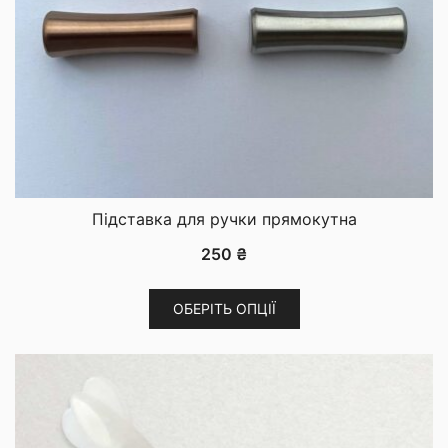
Підставка для ручки прямокутна
250
₴
Цей
ОБЕРІТЬ ОПЦІЇ
товар
має
кілька
варіантів.
Параметри
можна