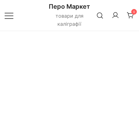
Перейти
Перо Маркет
до
0
товари для
вмісту
каліграфії