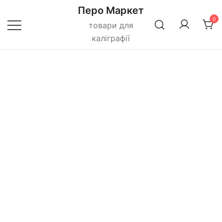
Перейти
Перо Маркет
до
0
товари для
вмісту
каліграфії