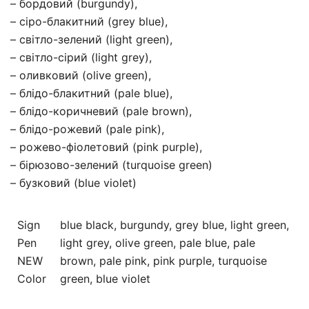
– бордовий (burgundy),
– сіро-блакитний (grey blue),
– світло-зелений (light green),
– світло-сірий (light grey),
– оливковий (olive green),
– блідо-блакитний (pale blue),
– блідо-коричневий (pale brown),
– блідо-рожевий (pale pink),
– рожево-фіолетовий (pink purple),
– бірюзово-зелений (turquoise green)
– бузковий (blue violet)
Sign
blue black, burgundy, grey blue, light green,
Pen
light grey, olive green, pale blue, pale
NEW
brown, pale pink, pink purple, turquoise
Color
green, blue violet