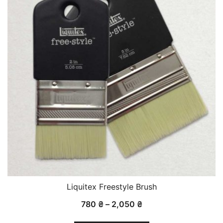
Liquitex Freestyle Brush
Діапазон
780
₴
–
2,050
₴
цін:
Цей