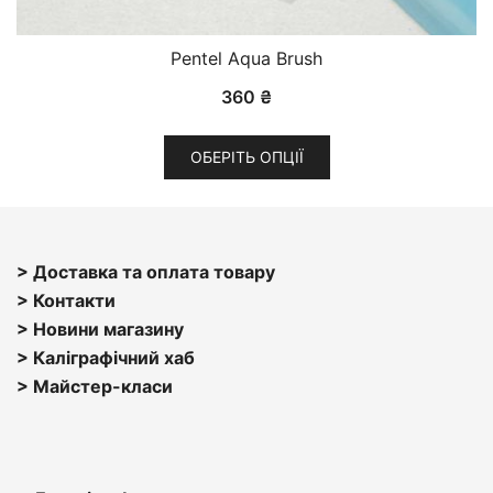
Pentel Aqua Brush
360
₴
Цей
ОБЕРІТЬ ОПЦІЇ
товар
має
кілька
варіантів.
> Доставка та оплата товару
Параметри
> Контакти
можна
> Н
овини магазину
вибрати
> Каліграфічний хаб
на
>
Майстер-класи
сторінці
товару