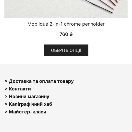
Moblique 2-in-1 chrome penholder
760
₴
Цей
ОБЕРІТЬ ОПЦІЇ
товар
має
кілька
варіантів.
> Доставка та оплата товару
Параметри
> Контакти
можна
> Н
овини магазину
вибрати
> Каліграфічний хаб
на
>
Майстер-класи
сторінці
товару