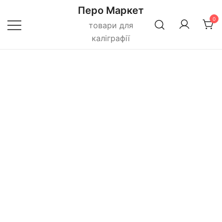
Перейти
Перо Маркет
до
0
товари для
вмісту
каліграфії