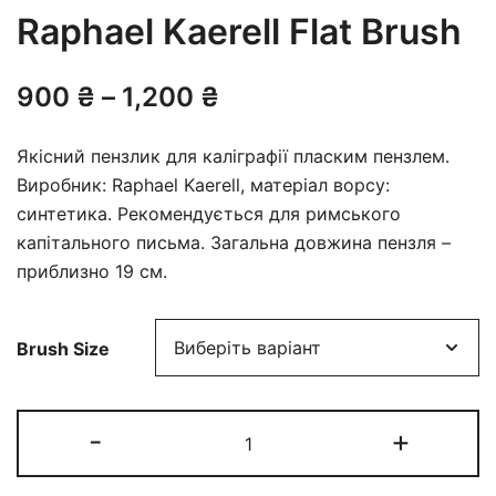
Raphael Kaerell Flat Brush
Діапазон
900
₴
–
1,200
₴
цін:
Якісний пензлик для каліграфії пласким пензлем.
від
Виробник: Raphael Kaerell, матеріал ворсу:
синтетика. Рекомендується для римського
900 ₴
капітального письма. Загальна довжина пензля –
до
приблизно 19 см.
1,200 ₴
Brush Size
Raphael
-
+
Kaerell
Flat