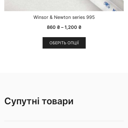
Winsor & Newton series 995
Діапазон
860
₴
–
1,200
₴
цін:
Цей
від
ОБЕРІТЬ ОПЦІЇ
товар
860 ₴
має
до
кілька
1,200 ₴
варіантів.
Параметри
можна
вибрати
на
Супутні товари
сторінці
товару