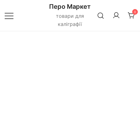
Перейти
Перо Маркет
до
0
товари для
вмісту
каліграфії