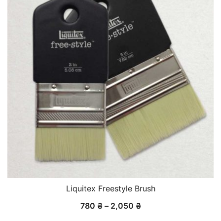
Liquitex Freestyle Brush
Діапазон
780
₴
–
2,050
₴
цін: