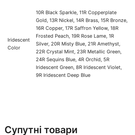
10R Black Sparkle, 11R Copperplate
Gold, 13R Nickel, 14R Brass, 15R Bronze,
16R Copper, 17R Saffron Yellow, 18R
Frosted Peach, 19R Rose Lame, 1R
Iridescent
Silver, 20R Misty Blue, 21R Amethyst,
Color
22R Crystal Mint, 23R Metallic Green,
24R Sequins Blue, 4R Orchid, 5R
Iridescent Green, 8R Iridescent Violet,
9R Iridescent Deep Blue
Супутні товари