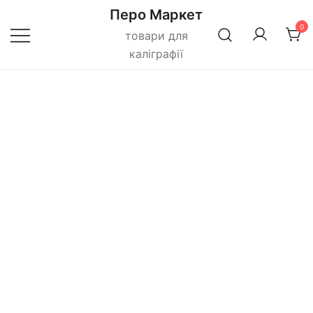
Перейти
Перо Маркет
до
0
товари для
вмісту
каліграфії