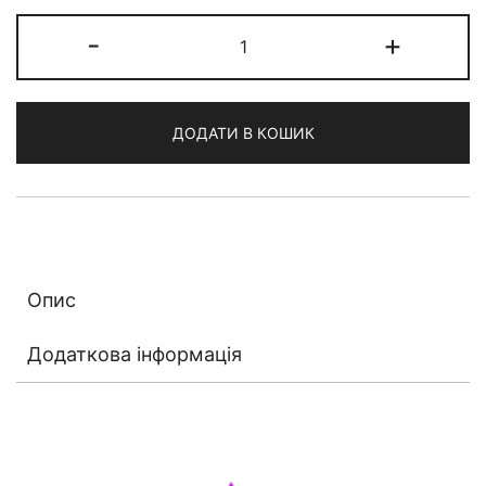
Dr.Ph.
-
+
Martin's
Iridescent
Ink
ДОДАТИ В КОШИК
кількість
Опис
Додаткова інформація