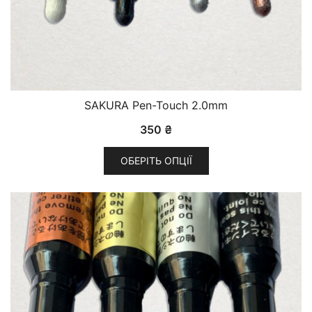
SAKURA Pen-Touch 2.0mm
350
₴
ОБЕРІТЬ ОПЦІЇ
Цей
товар
має
кілька
варіантів.
Параметри
можна
вибрати