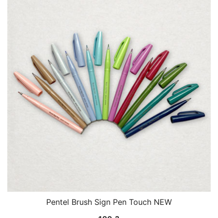
має
кілька
варіантів.
Параметри
можна
вибрати
на
сторінці
товару
Pentel Brush Sign Pen Touch NEW