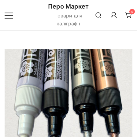
Перейти
Перо Маркет
до
0
товари для
вмісту
каліграфії