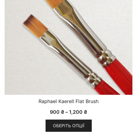
Raphael Kaerell Flat Brush
Діапазон
900
₴
–
1,200
₴
цін:
ОБЕРІТЬ ОПЦІЇ
від
Цей
900 ₴