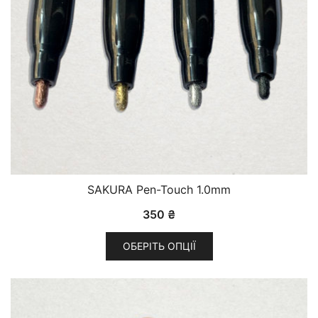
на
сторінці
товару
SAKURA Pen-Touch 1.0mm
350
₴
ОБЕРІТЬ ОПЦІЇ
Цей
товар
має