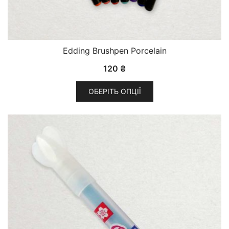
Edding Brushpen Porcelain
120
₴
ОБЕРІТЬ ОПЦІЇ
Цей
товар
має
кілька
варіантів.
Параметри
можна
вибрати
на
сторінці