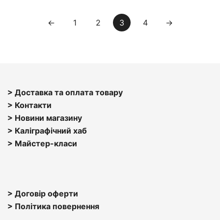
товар
до
має
←
1
2
3
4
→
1,200 ₴
кілька
варіантів.
Параметри
можна
вибрати
> Доставка та оплата товару
на
> Контакти
сторінці
> Н
овини магазину
товару
> Каліграфічний хаб
>
Майстер-класи
> Договір оферти
> Політика повернення