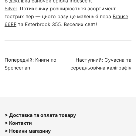
Є декілька баночок срібла
Iridescent
Silver
. Потихеньку розширюється асортимент
гострих пер — цього разу це маленькі пера
Brause
66EF
та Esterbrook 355. Веселих свят!
Навігація
Попередній:
Книги по
Наступний:
Сучасна та
записів
Spencerian
середньовічна каліграфія
> Доставка та оплата товару
> Контакти
> Н
овини магазину