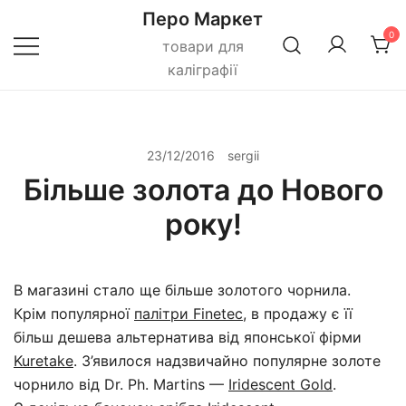
Перейти
Перо Маркет
до
0
товари для
вмісту
каліграфії
23/12/2016
sergii
Більше золота до Нового
року!
В магазині стало ще більше золотого чорнила.
Крім популярної
палітри Finetec
, в продажу є її
більш дешева альтернатива від японської фірми
Kuretake
. З’явилося надзвичайно популярне золоте
чорнило від Dr. Ph. Martins —
Iridescent Gold
.