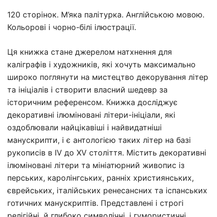
120 сторінок. М’яка палітурка. Англійською мовою.
Кольорові і чорно-білі ілюстрації.
Ця книжка стане джерелом натхнення для
каліграфів і художників, які хочуть максимально
широко поглянути на мистецтво декорування літер
та ініціалів і створити власний шедевр за
історичним референсом. Книжка досліджує
декоративні ілюміновані літери-ініціали, які
оздоблювали найцікавіші і найвидатніші
манускрипти, і є антологією таких літер на базі
рукописів в IV до XV століття. Містить декоративні
ілюміновані літери та мініатюрний живопис із
перських, каролінгських, ранніх християнських,
єврейських, італійських ренесансних та іспанських
готичних манускриптів. Представлені і строгі
релігійні, й глибоко символічні, і гумористичні