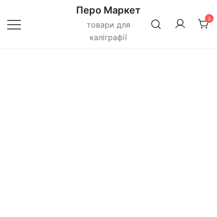
Перейти
Перо Маркет
до
0
товари для
вмісту
каліграфії