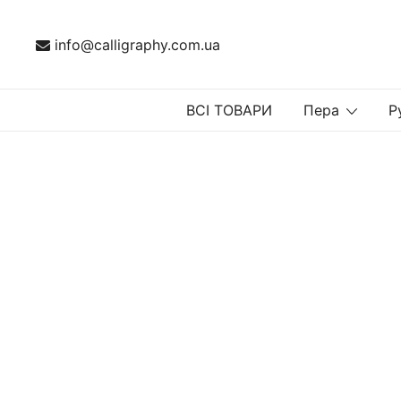
Перейти
до
info@calligraphy.com.ua
вмісту
ВСІ ТОВАРИ
Пера
Р