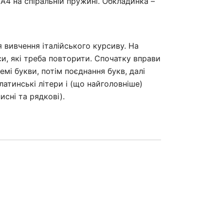
 А4 на спіральній пружині. Обкладинка –
 вивчення італійського курсиву. На
си, які треба повторити. Спочатку вправи
емі букви, потім поєднання букв, далі
 латинські літери і (що найголовніше)
исні та рядкові).