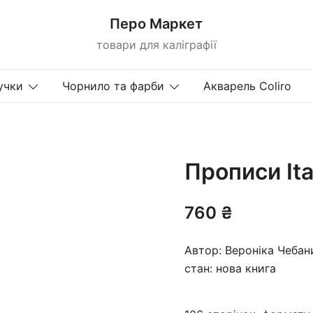
Перо Маркет
товари для каліграфії
учки
Чорнило та фарби
Акварель Coliro
Прописи Ita
760
₴
Автор: Вероніка Чебан
стан: нова книга