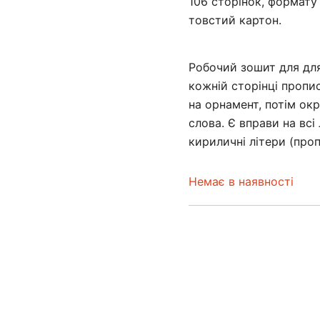
106 сторінок, формату
товстий картон.
Робочий зошит для для
кожній сторінці пропи
на орнамент, потім окр
слова. Є вправи на всі
кириличні літери (проп
Немає в наявності