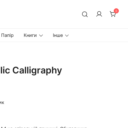
0
Папір
Книги
Інше
lic Calligraphy
ик