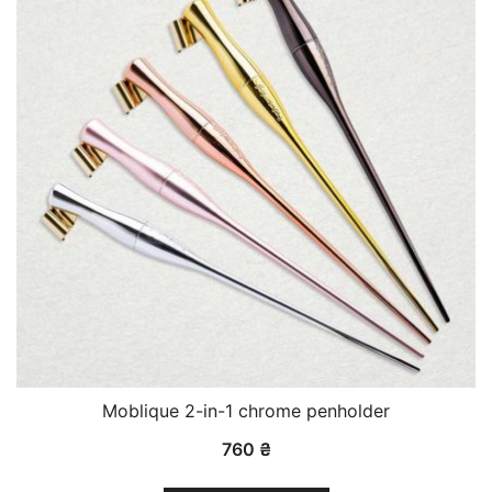
Moblique 2-in-1 chrome penholder
760
₴
Цей