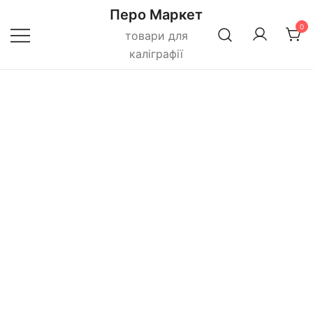
Перейти
Перо Маркет
до
0
товари для
вмісту
каліграфії