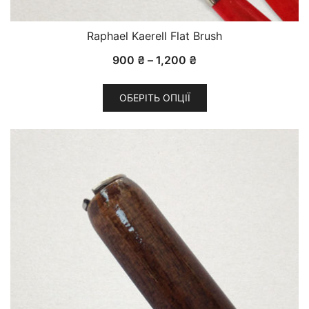
Raphael Kaerell Flat Brush
Діапазон
900
₴
–
1,200
₴
цін:
Цей
від
ОБЕРІТЬ ОПЦІЇ
товар
900 ₴
має
до
кілька
1,200 ₴
варіантів.
Параметри
можна
вибрати
на
сторінці
товару