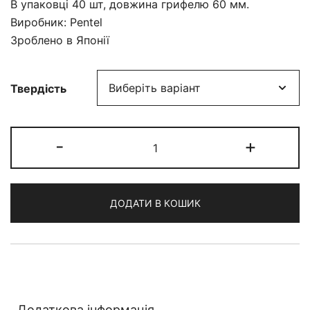
В упаковці 40 шт, довжина грифелю 60 мм.
Виробник: Pentel
Зроблено в Японії
Твердість
грифель
-
+
Pentel
Ain
Stein
ДОДАТИ В КОШИК
0.5mm
кількість
Додаткова інформація