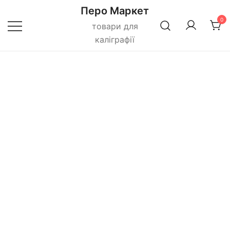
Перейти
Перо Маркет
до
0
товари для
вмісту
каліграфії