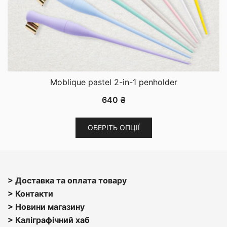
Moblique pastel 2-in-1 penholder
640
₴
Цей
ОБЕРІТЬ ОПЦІЇ
товар
має
кілька
варіантів.
> Доставка та оплата товару
Параметри
> Контакти
можна
> Н
овини магазину
вибрати
> Каліграфічний хаб
на