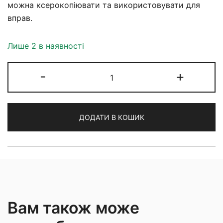
можна ксерокопіювати та використовувати для
вправ.
Лише 2 в наявності
Learning
-
+
to
Write
Spencerian
ДОДАТИ В КОШИК
Script
кількість
Вам також може