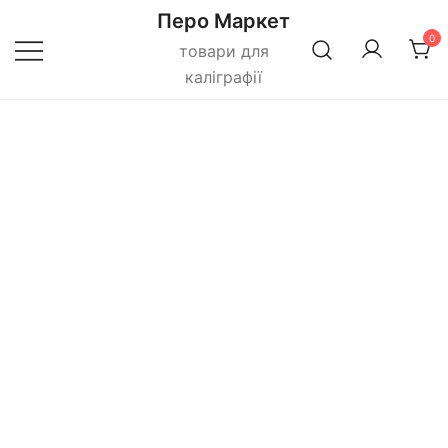
Перейти
Перо Маркет
до
0
товари для
вмісту
каліграфії