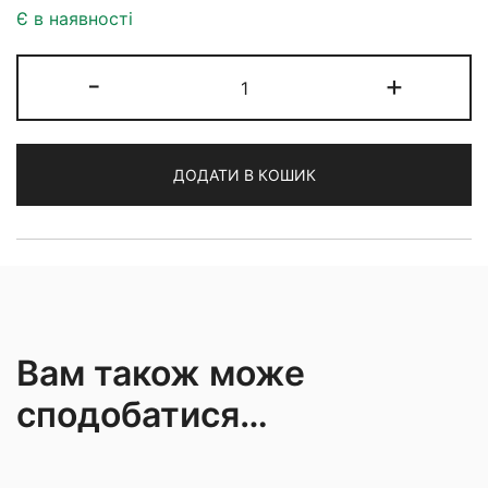
Є в наявності
Перо
-
+
Hunt
100
vintage
ДОДАТИ В КОШИК
кількість
Вам також може
сподобатися…