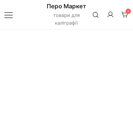
Перейти
Перо Маркет
до
0
товари для
вмісту
каліграфії