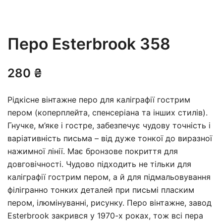
Перо Esterbrook 358
280
₴
Рідкісне вінтажне перо для каліграфії гострим
пером (коперплейта, спенсеріана та інших стилів).
Гнучке, м’яке і гостре, забезпечує чудову точність і
варіативність письма – від дуже тонкої до виразної
нажимної лінії. Має бронзове покриття для
довговічності. Чудово підходить не тільки для
каліграфії гострим пером, а й для підмальовування
філігранно тонких деталей при письмі пласким
пером, ілюмінуванні, рисунку. Перо вінтажне, завод
Esterbrook закрився у 1970-х роках, тож всі пера