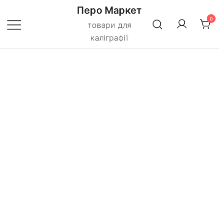
Перейти
Перо Маркет
до
0
товари для
вмісту
каліграфії