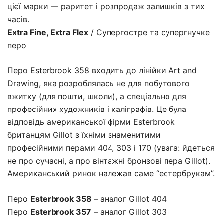
цієї марки — раритет і розпродаж залишків з тих
часів.
Extra Fine, Extra Flex
/ Супергостре та супергнучке
перо
Перо Esterbrook 358 входить до лінійки Art and
Drawing, яка розроблялась не для побутового
вжитку (для пошти, школи), а спеціально для
професійних художників і каліграфів. Це була
відповідь американської фірми Esterbrook
британцям Gillot з їхніми знаменитими
професійними перами 404, 303 і 170 (увага: йдеться
не про сучасні, а про вінтажні бронзові пера Gillot).
Американський ринок належав саме “естербрукам”.
Перо
Esterbrook 358
– аналог Gillot 404
Перо
Esterbrook 357
– аналог Gillot 303