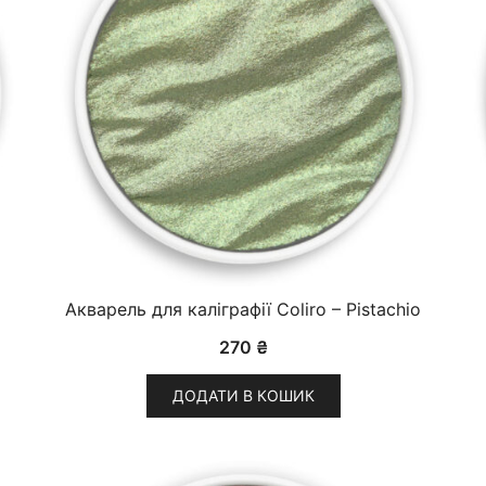
Акварель для каліграфії Coliro – Pistachio
270
₴
ДОДАТИ В КОШИК