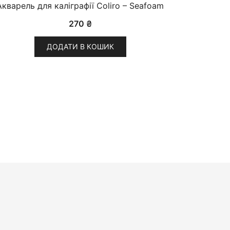
Акварель для каліграфії Coliro – Seafoam
270
₴
ДОДАТИ В КОШИК