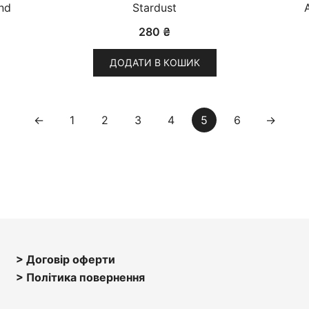
nd
Stardust
280
₴
ДОДАТИ В КОШИК
←
1
2
3
4
5
6
→
> Договір оферти
> Політика повернення