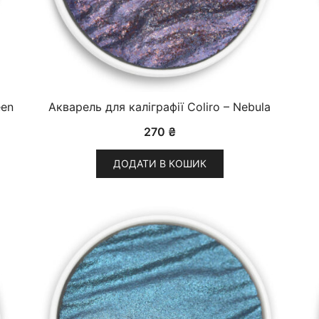
een
Акварель для каліграфії Coliro – Nebula
270
₴
ДОДАТИ В КОШИК