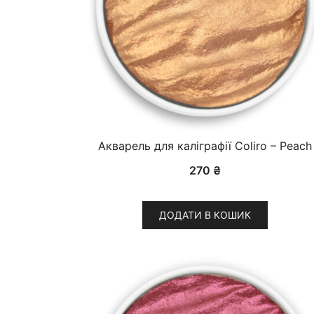
Акварель для каліграфії Coliro – Peach
270
₴
ДОДАТИ В КОШИК