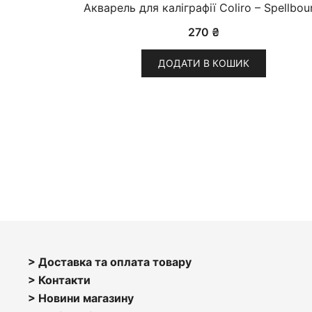
Акварель для каліграфії Coliro – Spellbou
270
₴
ДОДАТИ В КОШИК
> Доставка та оплата товару
> Контакти
> Н
овини магазину