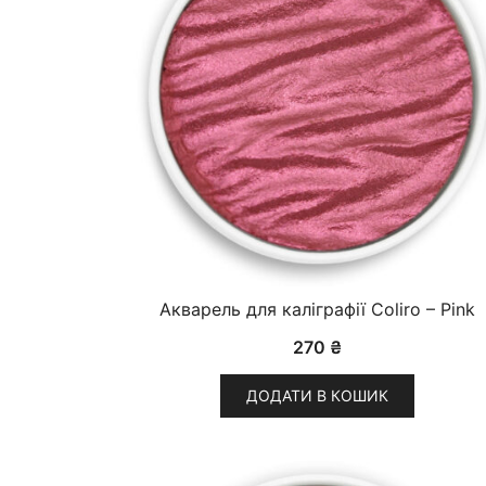
Акварель для каліграфії Coliro – Pink
270
₴
ДОДАТИ В КОШИК