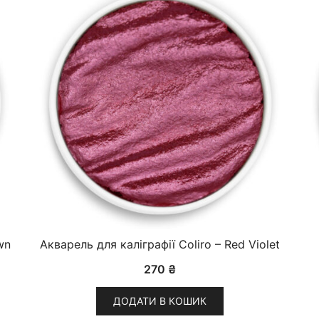
wn
Акварель для каліграфії Coliro – Red Violet
270
₴
ДОДАТИ В КОШИК