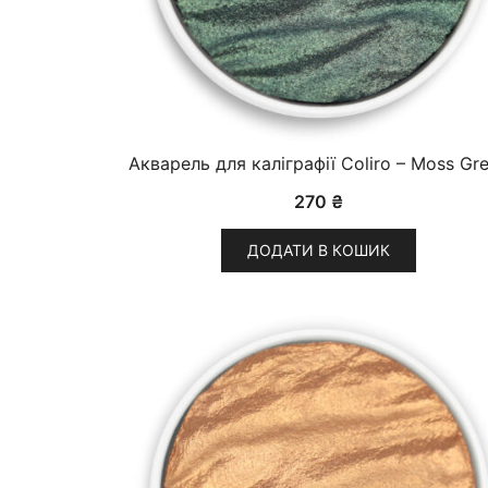
Акварель для каліграфії Coliro – Moss Gr
270
₴
ДОДАТИ В КОШИК