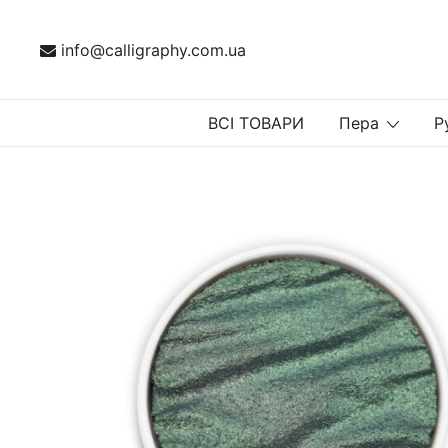
Перейти
до
info@calligraphy.com.ua
вмісту
ВСІ ТОВАРИ
Пера
Р