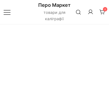
Перейти
Перо Маркет
до
0
товари для
вмісту
каліграфії