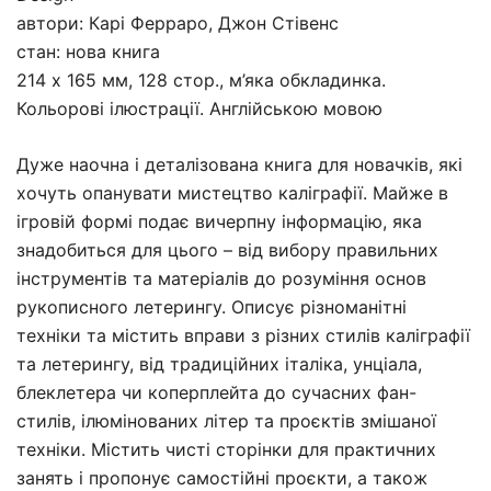
автори: Карі Ферраро, Джон Стівенс
стан: нова книга
214 х 165 мм, 128 стор., м’яка обкладинка.
Кольорові ілюстрації. Англійською мовою
Дуже наочна і деталізована книга для новачків, які
хочуть опанувати мистецтво каліграфії. Майже в
ігровій формі подає вичерпну інформацію, яка
знадобиться для цього – від вибору правильних
інструментів та матеріалів до розуміння основ
рукописного летерингу. Описує різноманітні
техніки та містить вправи з різних стилів каліграфії
та летерингу, від традиційних італіка, унціала,
блеклетера чи коперплейта до сучасних фан-
стилів, ілюмінованих літер та проєктів змішаної
техніки. Містить чисті сторінки для практичних
занять і пропонує самостійні проєкти, а також