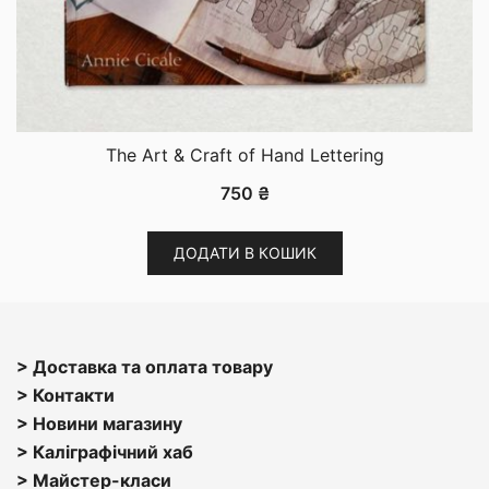
The Art & Craft of Hand Lettering
750
₴
ДОДАТИ В КОШИК
> Доставка та оплата товару
> Контакти
> Н
овини магазину
> Каліграфічний хаб
>
Майстер-класи