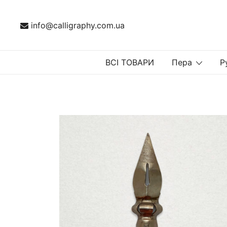
Перейти
до
info@calligraphy.com.ua
вмісту
ВСІ ТОВАРИ
Пера
Р