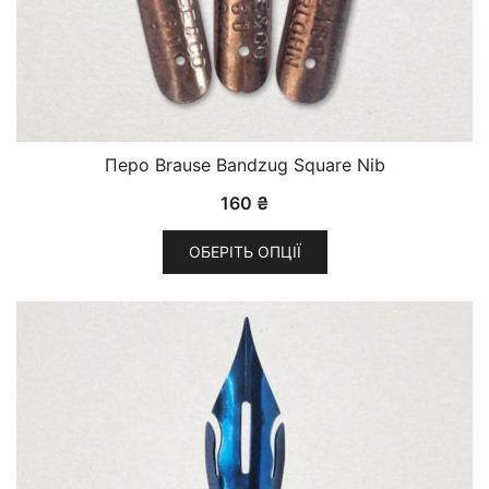
Перо Brause Bandzug Square Nib
160
₴
ОБЕРІТЬ ОПЦІЇ
Цей
товар
має
кілька
варіантів.
Параметри
можна
вибрати