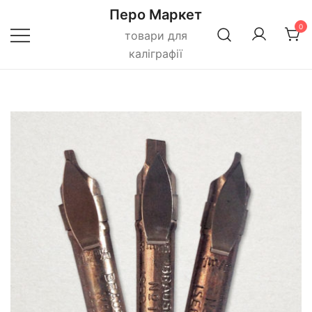
Перейти
Перо Маркет
до
0
товари для
вмісту
каліграфії